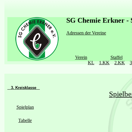
SG Chemie Erkner - S
Adressen der Vereine
Verein
Staffel
KL
1.KK
2.KK
3. Kreisklasse
Spielbe
Spielplan
Tabelle