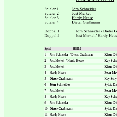
Spieler 1
Jörn Schneider
Spieler 2
Jost Merkel
Spieler 3
Hardy Heese
Spieler 4
Dieter Graßmann
Doppel 1
Jörn Schneider
/
Dieter 
Doppel 2
Jost Merkel
/
Hardy Hees
Spiel
HEIM
1
Jörn Schneider
/
Dieter Graßmann
Klaus-Di
2
Jost Merkel
/
Hardy Heese
Kay Sch
3
Jost Merkel
Klaus-Di
4
Hardy Heese
Peter Me
5
Dieter Graßmann
Kay Schy
6
Jörn Schneider
Sylvia Dit
7
Jost Merkel
Peter Me
8
Hardy Heese
Kay Sch
9
Jörn Schneider
Klaus-Di
10
Dieter Graßmann
Sylvia Dit
11
Hardy Heese
Klaus-Di