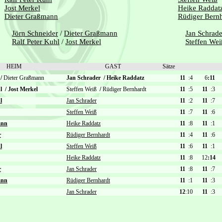
Jost Merkel
Heike Raddat
Dieter Graßmann
Rüdiger Bernh
Jörn Schneider
/
Dieter Graßmann
Jan Schrade
Ralf Peter Kuhl
/
Jost Merkel
Steffen Wei
HEIM
GAST
Sätze
r
/
Dieter Graßmann
Jan Schrader
/
Heike Raddatz
11
:4
6
:11
hl
/
Jost Merkel
Steffen Weiß
/
Rüdiger Bernhardt
11
:5
11
:3
l
Jan Schrader
11
:2
11
:7
Steffen Weiß
11
:7
11
:6
ann
Heike Raddatz
11
:8
11
:1
r
Rüdiger Bernhardt
11
:4
11
:6
l
Steffen Weiß
11
:6
11
:1
Heike Raddatz
11
:8
12
:14
r
Jan Schrader
11
:8
11
:7
ann
Rüdiger Bernhardt
11
:1
11
:3
Jan Schrader
12
:10
11
:3