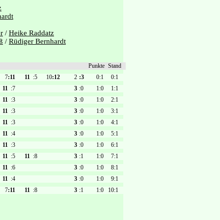
z
ardt
r
/
Heike Raddatz
ß
/
Rüdiger Bernhardt
Punkte
Stand
7
:11
11
:5
10
:12
2
:3
0:1
0:1
11
:7
3
:0
1:0
1:1
11
:3
3
:0
1:0
2:1
11
:3
3
:0
1:0
3:1
11
:3
3
:0
1:0
4:1
11
:4
3
:0
1:0
5:1
11
:3
3
:0
1:0
6:1
11
:5
11
:8
3
:1
1:0
7:1
11
:6
3
:0
1:0
8:1
11
:4
3
:0
1:0
9:1
7
:11
11
:8
3
:1
1:0
10:1