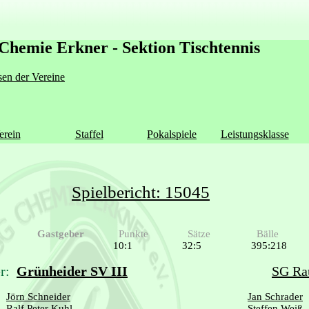
Chemie Erkner - Sektion Tischtennis
en der Vereine
erein
Staffel
Pokalspiele
Leistungsklasse
Spielbericht: 15045
Gastgeber
Punkte
Sätze
Bälle
10:1
32:5
395:218
r:
Grünheider SV III
SG Ra
Jörn Schneider
Jan Schrader
Ralf Peter Kuhl
Steffen Weiß