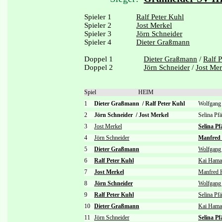
Spieler 1
Ralf Peter Kuhl
Spieler 2
Jost Merkel
Spieler 3
Jörn Schneider
Spieler 4
Dieter Graßmann
Doppel 1
Dieter Graßmann
/
Ralf 
Doppel 2
Jörn Schneider
/
Jost Mer
Spiel
HEIM
1
Dieter Graßmann
/
Ralf Peter Kuhl
Wolfgang
2
Jörn Schneider
/
Jost Merkel
Selina P
3
Jost Merkel
Selina P
4
Jörn Schneider
Manfred
5
Dieter Graßmann
Wolfgang
6
Ralf Peter Kuhl
Kai Hama
7
Jost Merkel
Manfred 
8
Jörn Schneider
Wolfgang
9
Ralf Peter Kuhl
Selina Pf
10
Dieter Graßmann
Kai Hama
11
Jörn Schneider
Selina P