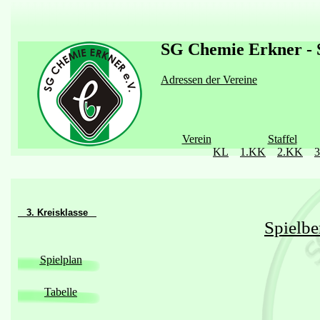
SG Chemie Erkner - S
Adressen der Vereine
Verein
Staffel
KL
1.KK
2.KK
3. Kreisklasse
Spielbe
Spielplan
Tabelle