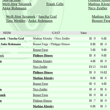
Wolf-Jörg Szramek
Frank Gille
Mathias Klot
Anke Rohmann
Nico Zeidler
Wolf-Jörg Szramek
/
Sascha Graf
Mathias Kl
Tino Weidler
/
Anke Rohmann
Bennet Fie
HEIM
GAST
Sätze
ramek
/
Sascha Graf
Mathias Klotzky
/
Nico Zeidler
11
:9
6
:11
Anke Rohmann
Bennet Fiege
/
Philippe Hönow
8
:11
11
:4
Bennet Fiege
5
:11
9
:11
mek
Philippe Hönow
11
:8
8
:11
nn
Mathias Klotzky
4
:11
11
:9
Nico Zeidler
15
:13
10
:12
Philippe Hönow
11
:9
10
:12
Mathias Klotzky
8
:11
11
:6
Bennet Fiege
11
:6
4
:11
nn
Nico Zeidler
11
:4
11
:6
amek
Bennet Fiege
11
:9
11
:4
nn
Philippe Hönow
11
:7
11
:9
Mathias Klotzky
6
:11
11
:5