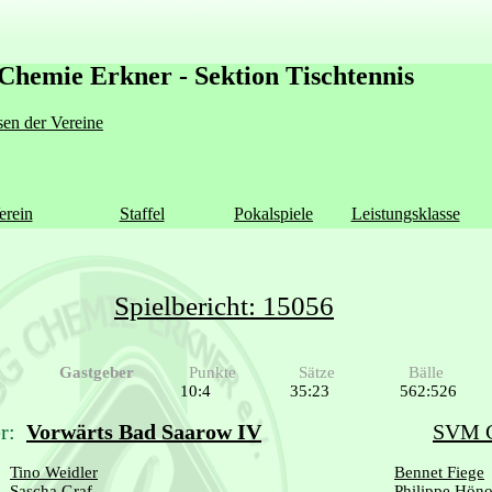
Chemie Erkner - Sektion Tischtennis
en der Vereine
erein
Staffel
Pokalspiele
Leistungsklasse
Spielbericht: 15056
Gastgeber
Punkte
Sätze
Bälle
10:4
35:23
562:526
r:
Vorwärts Bad Saarow IV
SVM G
Tino Weidler
Bennet Fiege
Sascha Graf
Philippe Hön