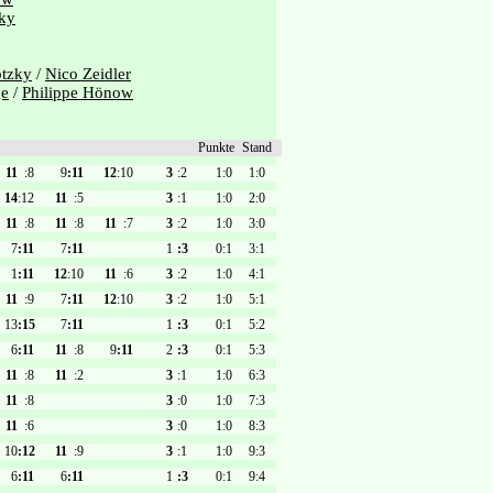
zky
otzky
/
Nico Zeidler
ge
/
Philippe Hönow
Punkte
Stand
11
:8
9
:11
12
:10
3
:2
1:0
1:0
14
:12
11
:5
3
:1
1:0
2:0
11
:8
11
:8
11
:7
3
:2
1:0
3:0
7
:11
7
:11
1
:3
0:1
3:1
1
:11
12
:10
11
:6
3
:2
1:0
4:1
11
:9
7
:11
12
:10
3
:2
1:0
5:1
13
:15
7
:11
1
:3
0:1
5:2
6
:11
11
:8
9
:11
2
:3
0:1
5:3
11
:8
11
:2
3
:1
1:0
6:3
11
:8
3
:0
1:0
7:3
11
:6
3
:0
1:0
8:3
10
:12
11
:9
3
:1
1:0
9:3
6
:11
6
:11
1
:3
0:1
9:4