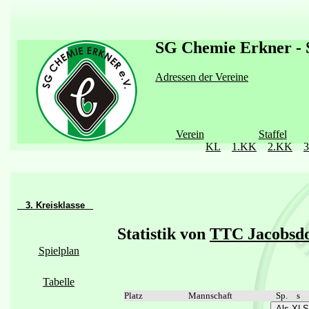
SG Chemie Erkner - S
Adressen der Vereine
Verein
Staffel
KL
1.KK
2.KK
3. Kreisklasse
Statistik von
TTC Jacobsdo
Spielplan
Tabelle
Platz
Mannschaft
Sp.
s
Als XLS