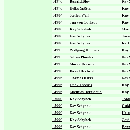
14976
Ronald Bley
Kay 
14976
Heiko Spötter
Kay 
14984
Steffen Weiß
Kay 
14984
Tim von Collrepp
Kay 
14986
Kay Schybek
Mart
14986
Kay Schybek
Jörn
14986
Kay Schybek
Ralf
14993
Wolfgang Kujawski
Kay 
14993
Selina Pfänder
Kay 
14993
Marco Drewitz
Kay 
14996
David Herbrich
Kay 
14996
Thomas Kirks
Kay 
14996
Frank Thomas
Kay 
14996
Matthias Hornschuh
Kay 
15000
Kay Schybek
Tobi
15000
Kay Schybek
Guid
15000
Kay Schybek
Helm
15000
Kay Schybek
Gerd
15006
Kay Schybek
Benn