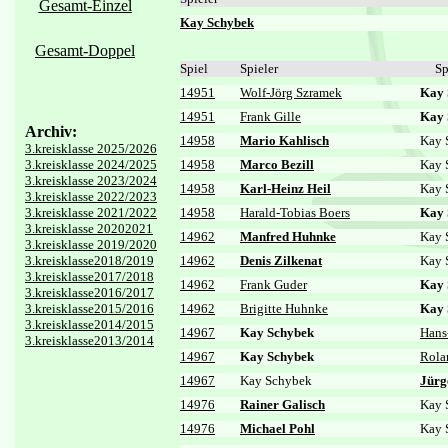
Gesamt-Einzel
Kay Schybek
Gesamt-Doppel
Spiel
Spieler
Sp
14951
Wolf-Jörg Szramek
Kay 
14951
Frank Gille
Kay 
Archiv:
14958
Mario Kahlisch
Kay 
3.kreisklasse 2025/2026
3.kreisklasse 2024/2025
14958
Marco Bezill
Kay 
3.kreisklasse 2023/2024
14958
Karl-Heinz Heil
Kay 
3.kreisklasse 2022/2023
3.kreisklasse 2021/2022
14958
Harald-Tobias Boers
Kay 
3.kreisklasse 20202021
14962
Manfred Huhnke
Kay 
3.kreisklasse 2019/2020
3.kreisklasse2018/2019
14962
Denis Zilkenat
Kay 
3.kreisklasse2017/2018
14962
Frank Guder
Kay 
3.kreisklasse2016/2017
3.kreisklasse2015/2016
14962
Brigitte Huhnke
Kay 
3.kreisklasse2014/2015
14967
Kay Schybek
Hans
3.kreisklasse2013/2014
14967
Kay Schybek
Rola
14967
Kay Schybek
Jürg
14976
Rainer Galisch
Kay 
14976
Michael Pohl
Kay 