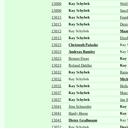
15006
Kay Schybek
Wolf
15006
Kay Schybek
Sasc
15015
Kay Schybek
Fran
15015
Kay Schybek
Deni
15015
Kay Schybek
Manf
15015
Kay Schybek
Eber
15023
Christoph Palaske
Kay 
15023
Andreas Rumler
Kay 
15023
Bennet Fiege
Kay 
15023
Roland Dahlke
Kay 
15032
Kay Schybek
Rain
15032
Kay Schybek
Mich
15032
Kay Schybek
Heik
15037
Kay Schybek
Marc
15037
Kay Schybek
Jan 
15041
Jörn Schneider
Kay 
15041
Hardy Heese
Kay 
15041
Dieter Graßmann
Kay 
15052
Kay Schybek
Davi