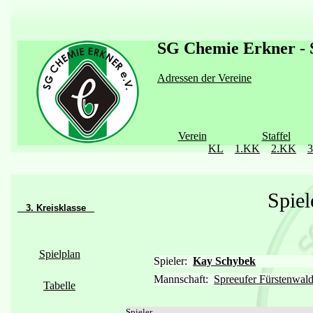
SG Chemie Erkner - S
Adressen der Vereine
Verein
Staffel
KL
1.KK
2.KK
Spiel
3. Kreisklasse
Spielplan
Spieler:
Kay Schybek
Mannschaft:
Spreeufer Fürstenwald
Tabelle
Spieler