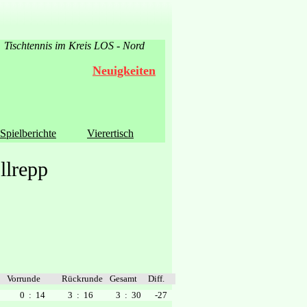
Tischtennis im Kreis LOS - Nord
Neuigkeiten
Spielberichte
Vierertisch
llrepp
Vorrunde
Rückrunde
Gesamt
Diff.
0
: 14
3
: 16
3
: 30
-27