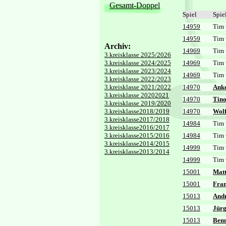
Gesamt-Doppel
Spiel
Spie
14959
Tim 
14959
Tim 
Archiv:
14969
Tim 
3.kreisklasse 2025/2026
3.kreisklasse 2024/2025
14969
Tim 
3.kreisklasse 2023/2024
14969
Tim 
3.kreisklasse 2022/2023
3.kreisklasse 2021/2022
14970
Ank
3.kreisklasse 20202021
14970
Tino
3.kreisklasse 2019/2020
3.kreisklasse2018/2019
14970
Wol
3.kreisklasse2017/2018
14984
Tim 
3.kreisklasse2016/2017
3.kreisklasse2015/2016
14984
Tim 
3.kreisklasse2014/2015
14999
Tim 
3.kreisklasse2013/2014
14999
Tim 
15001
Matt
15001
Fra
15013
And
15013
Jürg
15013
Benn