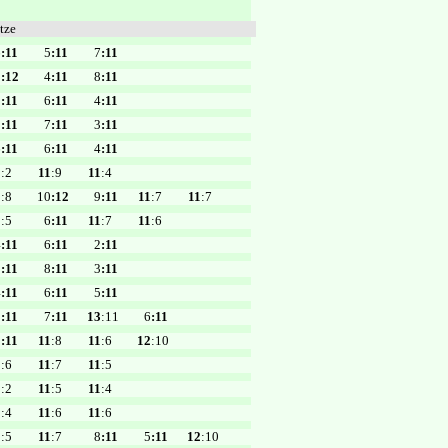
tze
6
:11
5
:11
7
:11
0
:12
4
:11
8
:11
3
:11
6
:11
4
:11
0
:11
7
:11
3
:11
6
:11
6
:11
4
:11
1
:2
11
:9
11
:4
1
:8
10
:12
9
:11
11
:7
11
:7
1
:5
6
:11
11
:7
11
:6
4
:11
6
:11
2
:11
9
:11
8
:11
3
:11
4
:11
6
:11
5
:11
5
:11
7
:11
13
:11
6
:11
9
:11
11
:8
11
:6
12
:10
1
:6
11
:7
11
:5
1
:2
11
:5
11
:4
1
:4
11
:6
11
:6
1
:5
11
:7
8
:11
5
:11
12
:10