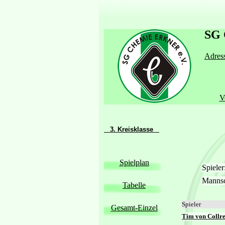
SG 
Adress
V
3. Kreisklasse
Spielplan
Spiele
Manns
Tabelle
Spieler
Gesamt-Einzel
Tim von Collr