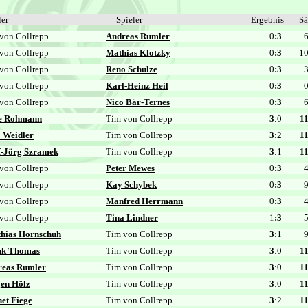
ler
Spieler
Ergebnis
Sä
von Collrepp
Andreas Rumler
0
:3
von Collrepp
Mathias Klotzky
0
:3
1
von Collrepp
Reno Schulze
0
:3
von Collrepp
Karl-Heinz Heil
0
:3
von Collrepp
Nico Bär-Ternes
0
:3
e Rohmann
Tim von Collrepp
3
:0
1
 Weidler
Tim von Collrepp
3
:2
1
f-Jörg Szramek
Tim von Collrepp
3
:1
1
von Collrepp
Peter Mewes
0
:3
von Collrepp
Kay Schybek
0
:3
von Collrepp
Manfred Herrmann
0
:3
von Collrepp
Tina Lindner
1
:3
hias Hornschuh
Tim von Collrepp
3
:1
nk Thomas
Tim von Collrepp
3
:0
1
reas Rumler
Tim von Collrepp
3
:0
1
en Hölz
Tim von Collrepp
3
:0
1
et Fiege
Tim von Collrepp
3
:2
1