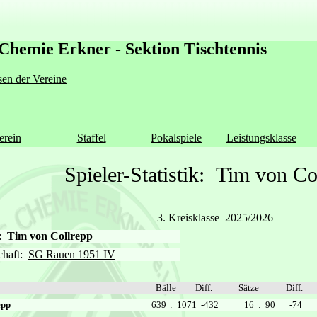
Chemie Erkner - Sektion Tischtennis
en der Vereine
erein
Staffel
Pokalspiele
Leistungsklasse
Spieler-Statistik: Tim von Co
3. Kreisklasse 2025/2026
r:
Tim von Collrepp
chaft:
SG Rauen 1951 IV
Bälle
Diff.
Sätze
Diff.
epp
639
: 1071
-432
16
: 90
-74