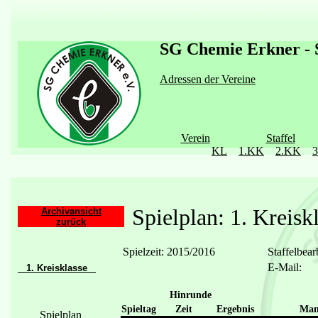
SG Chemie Erkner - S
Adressen der Vereine
Verein
Staffel
KL
1.KK
2.KK
Spielplan: 1. Kreisk
Archivansicht
zurück
Spielzeit: 2015/2016
Staffelbear
E-Mail:
1. Kreisklasse
Hinrunde
Spieltag
Zeit
Ergebnis
Man
Spielplan