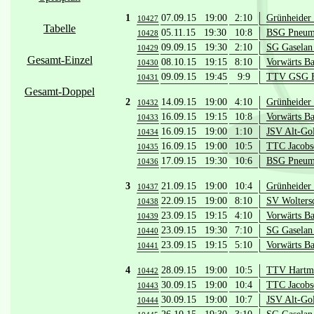
1
07.09.15 19:00
2:10
Grünheider
10427
Tabelle
05.11.15 19:30
10:8
BSG Pneuma
10428
09.09.15 19:30
2:10
SG Gaselan 
10429
Gesamt-Einzel
08.10.15 19:15
8:10
Vorwärts Ba
10430
09.09.15 19:45
9:9
TTV GSG Fü
10431
Gesamt-Doppel
2
14.09.15 19:00
4:10
Grünheider
10432
16.09.15 19:15
10:8
Vorwärts Ba
10433
16.09.15 19:00
1:10
JSV Alt-Go
10434
16.09.15 19:00
10:5
TTC Jacobs
10435
17.09.15 19:30
10:6
BSG Pneuma
10436
3
21.09.15 19:00
10:4
Grünheider
10437
22.09.15 19:00
8:10
SV Wolters
10438
23.09.15 19:15
4:10
Vorwärts Ba
10439
23.09.15 19:30
7:10
SG Gaselan 
10440
23.09.15 19:15
5:10
Vorwärts Ba
10441
4
28.09.15 19:00
10:5
TTV Hartma
10442
30.09.15 19:00
10:4
TTC Jacobs
10443
30.09.15 19:00
10:7
JSV Alt-Go
10444