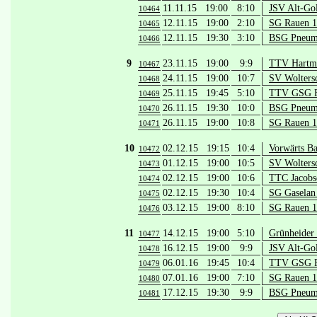
11.11.15 19:00
8:10
JSV Alt-Go
10464
12.11.15 19:00
2:10
SG Rauen 1
10465
12.11.15 19:30
3:10
BSG Pneuma
10466
9
23.11.15 19:00
9:9
TTV Hartma
10467
24.11.15 19:00
10:7
SV Wolters
10468
25.11.15 19:45
5:10
TTV GSG Fü
10469
26.11.15 19:30
10:0
BSG Pneuma
10470
26.11.15 19:00
10:8
SG Rauen 1
10471
10
02.12.15 19:15
10:4
Vorwärts Ba
10472
01.12.15 19:00
10:5
SV Wolters
10473
02.12.15 19:00
10:6
TTC Jacobs
10474
02.12.15 19:30
10:4
SG Gaselan 
10475
03.12.15 19:00
8:10
SG Rauen 1
10476
11
14.12.15 19:00
5:10
Grünheider
10477
16.12.15 19:00
9:9
JSV Alt-Go
10478
06.01.16 19:45
10:4
TTV GSG Fü
10479
07.01.16 19:00
7:10
SG Rauen 1
10480
17.12.15 19:30
9:9
BSG Pneuma
10481