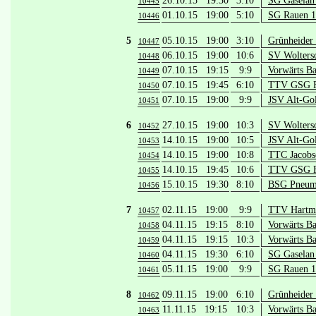
26.10.15 19:30
3:10
SG Gaselan 
10445
01.10.15 19:00
5:10
SG Rauen 1
10446
5
05.10.15 19:00
3:10
Grünheider
10447
06.10.15 19:00
10:6
SV Wolters
10448
07.10.15 19:15
9:9
Vorwärts Ba
10449
07.10.15 19:45
6:10
TTV GSG Fü
10450
07.10.15 19:00
9:9
JSV Alt-Go
10451
6
27.10.15 19:00
10:3
SV Wolters
10452
14.10.15 19:00
10:5
JSV Alt-Go
10453
14.10.15 19:00
10:8
TTC Jacobs
10454
14.10.15 19:45
10:6
TTV GSG Fü
10455
15.10.15 19:30
8:10
BSG Pneuma
10456
7
02.11.15 19:00
9:9
TTV Hartma
10457
04.11.15 19:15
8:10
Vorwärts Ba
10458
04.11.15 19:15
10:3
Vorwärts Ba
10459
04.11.15 19:30
6:10
SG Gaselan 
10460
05.11.15 19:00
9:9
SG Rauen 1
10461
8
09.11.15 19:00
6:10
Grünheider
10462
11.11.15 19:15
10:3
Vorwärts Ba
10463