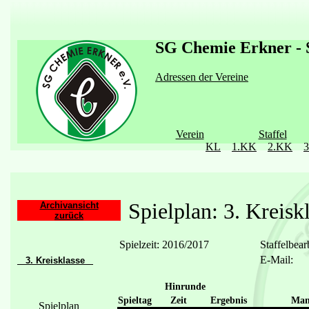
SG Chemie Erkner - S
Adressen der Vereine
Verein
Staffel
KL
1.KK
2.KK
Spielplan: 3. Kreisk
Archivansicht
zurück
Spielzeit: 2016/2017
Staffelbear
E-Mail:
3. Kreisklasse
Hinrunde
Spieltag
Zeit
Ergebnis
Man
Spielplan