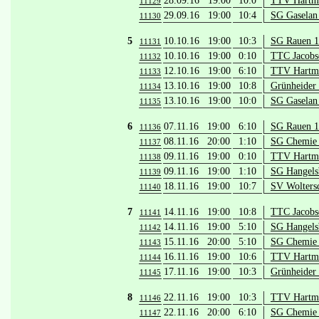
28.09.16 19:00
10:0
TTV Hartma
11129
29.09.16 19:00
10:4
SG Gaselan
11130
5
10.10.16 19:00
10:3
SG Rauen 
11131
10.10.16 19:00
0:10
TTC Jacobsd
11132
12.10.16 19:00
6:10
TTV Hartma
11133
13.10.16 19:00
10:8
Grünheider 
11134
13.10.16 19:00
10:0
SG Gaselan
11135
6
07.11.16 19:00
6:10
SG Rauen 
11136
08.11.16 20:00
1:10
SG Chemie 
11137
09.11.16 19:00
0:10
TTV Hartma
11138
09.11.16 19:00
1:10
SG Hangelsb
11139
18.11.16 19:00
10:7
SV Wolters
11140
7
14.11.16 19:00
10:8
TTC Jacobsd
11141
14.11.16 19:00
5:10
SG Hangels
11142
15.11.16 20:00
5:10
SG Chemie 
11143
16.11.16 19:00
10:6
TTV Hartma
11144
17.11.16 19:00
10:3
Grünheider 
11145
8
22.11.16 19:00
10:3
TTV Hartma
11146
22.11.16 20:00
6:10
SG Chemie 
11147