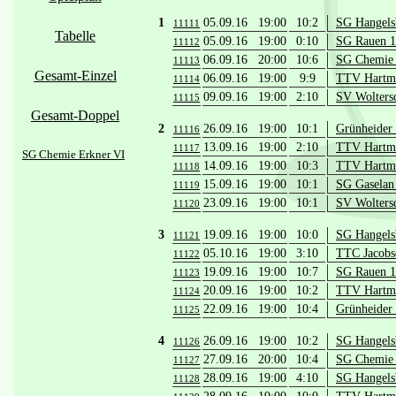
1
05.09.16 19:00
10:2
SG Hangels
11111
Tabelle
05.09.16 19:00
0:10
SG Rauen 
11112
06.09.16 20:00
10:6
SG Chemie 
11113
Gesamt-Einzel
06.09.16 19:00
9:9
TTV Hartma
11114
09.09.16 19:00
2:10
SV Wolters
11115
Gesamt-Doppel
2
26.09.16 19:00
10:1
Grünheider 
11116
13.09.16 19:00
2:10
TTV Hartma
11117
SG Chemie Erkner VI
14.09.16 19:00
10:3
TTV Hartma
11118
15.09.16 19:00
10:1
SG Gaselan
11119
23.09.16 19:00
10:1
SV Wolters
11120
3
19.09.16 19:00
10:0
SG Hangels
11121
05.10.16 19:00
3:10
TTC Jacobsd
11122
19.09.16 19:00
10:7
SG Rauen 
11123
20.09.16 19:00
10:2
TTV Hartma
11124
22.09.16 19:00
10:4
Grünheider 
11125
4
26.09.16 19:00
10:2
SG Hangels
11126
27.09.16 20:00
10:4
SG Chemie 
11127
28.09.16 19:00
4:10
SG Hangelsb
11128