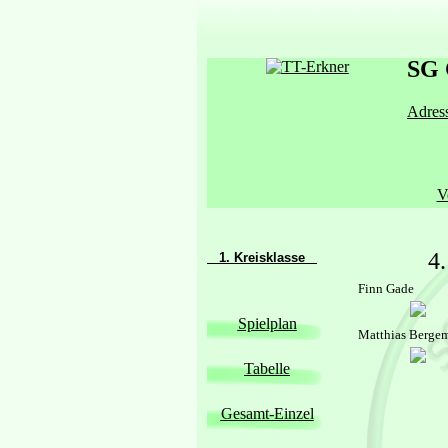
SG 
Adress
V
4
1. Kreisklasse
Finn Gade
Spielplan
Matthias Berge
Tabelle
Gesamt-Einzel