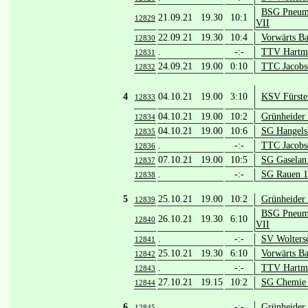
BSG Pneuma
21.09.21 19.30
10:1
12829
VII
22.09.21 19.30
10:4
Vorwärts Ba
12830
.
-:-
TTV Hartma
12831
24.09.21 19.00
0:10
TTC Jacobsd
12832
4
04.10.21 19.00
3:10
KSV Fürste
12833
04.10.21 19.00
10:2
Grünheider
12834
04.10.21 19.00
10:6
SG Hangels
12835
.
-:-
TTC Jacobsd
12836
07.10.21 19.00
10:5
SG Gaselan 
12837
.
-:-
SG Rauen 1
12838
5
25.10.21 19.00
10:2
Grünheider
12839
BSG Pneuma
26.10.21 19.30
6:10
12840
VII
.
-:-
SV Wolters
12841
25.10.21 19.30
6:10
Vorwärts Ba
12842
.
-:-
TTV Hartma
12843
27.10.21 19.15
10:2
SG Chemie 
12844
6
.
-:-
Grünheider
12845