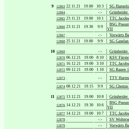
9
22.11.21 19.00
10:3
SG Hangels
12863
.
-:-
Grünheider
12864
23.11.21 19.00
10:1
TTC Jacobsd
12865
BSG Pneuma
23.11.21 19.30
9:9
12866
VII
.
-:-
Vorwärts Ba
12867
25.11.21 19.00
9:9
SG Gaselan 
12868
10
.
-:-
Grünheider
12869
06.12.21 19.00
8:10
KSV Fürste
12870
16.12.21 19.00
3:10
TTC Jacobsd
12871
09.12.21 19.00
1:10
SG Rauen 1
12872
.
-:-
TTV Hartma
12873
08.12.21 19.15
9:9
SG Chemie 
12874
11
13.12.21 19.00
10:8
Grünheider
12875
BSG Pneuma
14.12.21 19.30
10:6
12876
VII
14.12.21 19.00
10:7
TTC Jacobsd
12877
.
-:-
SV Wolters
12878
.
-:-
Vorwärts Ba
12879