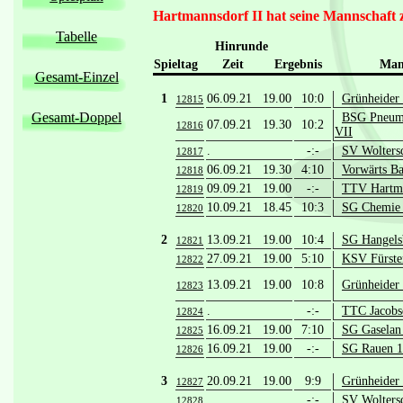
Hartmannsdorf II hat seine Mannschaft 
Tabelle
Hinrunde
Spieltag
Zeit
Ergebnis
Man
Gesamt-Einzel
1
06.09.21 19.00
10:0
Grünheider
12815
Gesamt-Doppel
BSG Pneuma
07.09.21 19.30
10:2
12816
VII
.
-:-
SV Wolters
12817
06.09.21 19.30
4:10
Vorwärts Ba
12818
09.09.21 19.00
-:-
TTV Hartma
12819
10.09.21 18.45
10:3
SG Chemie 
12820
2
13.09.21 19.00
10:4
SG Hangels
12821
27.09.21 19.00
5:10
KSV Fürste
12822
13.09.21 19.00
10:8
Grünheider
12823
.
-:-
TTC Jacobsd
12824
16.09.21 19.00
7:10
SG Gaselan 
12825
16.09.21 19.00
-:-
SG Rauen 1
12826
3
20.09.21 19.00
9:9
Grünheider
12827
.
-:-
SV Wolters
12828