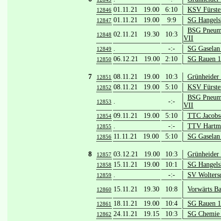
01.11.21 19.00
6:10
KSV Fürste
12846
01.11.21 19.00
9:9
SG Hangels
12847
BSG Pneuma
02.11.21 19.30
10:3
12848
VII
.
-:-
SG Gaselan 
12849
06.12.21 19.00
2:10
SG Rauen 1
12850
7
08.11.21 19.00
10:3
Grünheider
12851
08.11.21 19.00
5:10
KSV Fürste
12852
BSG Pneuma
.
-:-
12853
VII
09.11.21 19.00
5:10
TTC Jacobsd
12854
.
-:-
TTV Hartma
12855
11.11.21 19.00
5:10
SG Gaselan 
12856
8
03.12.21 19.00
10:3
Grünheider
12857
15.11.21 19.00
10:1
SG Hangels
12858
.
-:-
SV Wolters
12859
15.11.21 19.30
10:8
Vorwärts Ba
12860
18.11.21 19.00
10:4
SG Rauen 1
12861
24.11.21 19.15
10:3
SG Chemie 
12862