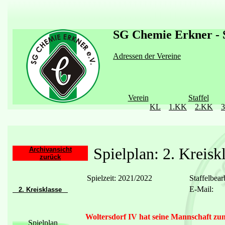
SG Chemie Erkner - S
Adressen der Vereine
Verein
Staffel
KL
1.KK
2.KK
Spielplan: 2. Kreisk
Archivansicht
zurück
Spielzeit: 2021/2022
Staffelbear
E-Mail:
2. Kreisklasse
Woltersdorf IV hat seine Mannschaft zu
Spielplan