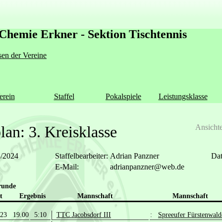
Chemie Erkner - Sektion Tischtennis
en der Vereine
erein
Staffel
Pokalspiele
Leistungsklasse
an: 3. Kreisklasse
Ansicht
3/2024
Staffelbearbeiter:
Adrian Panzner
Dat
E-Mail:
adrianpanzner@web.de
runde
t
Ergebnis
Mannschaft
Mannschaft
.23 19.00
5:10
TTC Jacobsdorf III
:
Spreeufer Fürstenwald