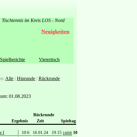
Tischtennis im Kreis LOS - Nord
Neuigkeiten
Spielberichte
Vierertisch
en:
Alle
|
Hinrunde
|
Rückrunde
um: 01.08.2023
Rückrunde
Ergebnis
Zeit
Spieltag
e I
10:6
16.01.24 19.15
10
14008