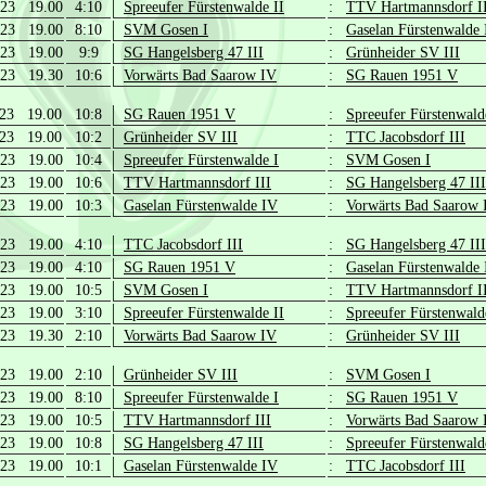
.23 19.00
4:10
Spreeufer Fürstenwalde II
:
TTV Hartmannsdorf I
.23 19.00
8:10
SVM Gosen I
:
Gaselan Fürstenwalde
.23 19.00
9:9
SG Hangelsberg 47 III
:
Grünheider SV III
.23 19.30
10:6
Vorwärts Bad Saarow IV
:
SG Rauen 1951 V
.23 19.00
10:8
SG Rauen 1951 V
:
Spreeufer Fürstenwald
.23 19.00
10:2
Grünheider SV III
:
TTC Jacobsdorf III
.23 19.00
10:4
Spreeufer Fürstenwalde I
:
SVM Gosen I
.23 19.00
10:6
TTV Hartmannsdorf III
:
SG Hangelsberg 47 III
.23 19.00
10:3
Gaselan Fürstenwalde IV
:
Vorwärts Bad Saarow 
.23 19.00
4:10
TTC Jacobsdorf III
:
SG Hangelsberg 47 III
.23 19.00
4:10
SG Rauen 1951 V
:
Gaselan Fürstenwalde
.23 19.00
10:5
SVM Gosen I
:
TTV Hartmannsdorf I
.23 19.00
3:10
Spreeufer Fürstenwalde II
:
Spreeufer Fürstenwald
.23 19.30
2:10
Vorwärts Bad Saarow IV
:
Grünheider SV III
.23 19.00
2:10
Grünheider SV III
:
SVM Gosen I
.23 19.00
8:10
Spreeufer Fürstenwalde I
:
SG Rauen 1951 V
.23 19.00
10:5
TTV Hartmannsdorf III
:
Vorwärts Bad Saarow 
.23 19.00
10:8
SG Hangelsberg 47 III
:
Spreeufer Fürstenwald
.23 19.00
10:1
Gaselan Fürstenwalde IV
:
TTC Jacobsdorf III