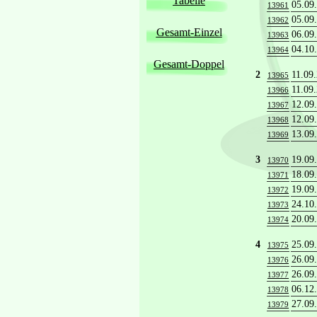
Tabelle
05.09
13961
05.09
13962
Gesamt-Einzel
06.09
13963
04.10
13964
Gesamt-Doppel
2
11.09
13965
11.09
13966
12.09
13967
12.09
13968
13.09
13969
3
19.09
13970
18.09
13971
19.09
13972
24.10
13973
20.09
13974
4
25.09
13975
26.09
13976
26.09
13977
06.12
13978
27.09
13979