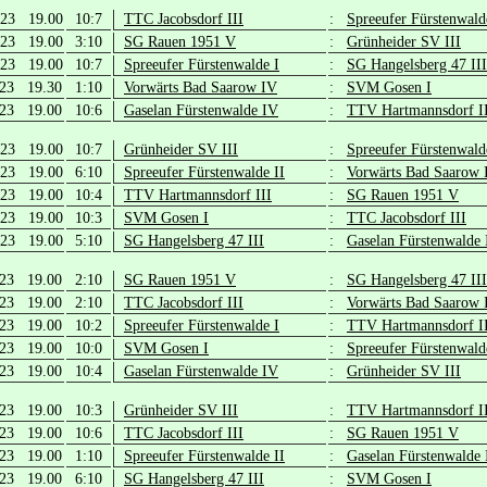
.23 19.00
10:7
TTC Jacobsdorf III
:
Spreeufer Fürstenwald
.23 19.00
3:10
SG Rauen 1951 V
:
Grünheider SV III
.23 19.00
10:7
Spreeufer Fürstenwalde I
:
SG Hangelsberg 47 III
.23 19.30
1:10
Vorwärts Bad Saarow IV
:
SVM Gosen I
.23 19.00
10:6
Gaselan Fürstenwalde IV
:
TTV Hartmannsdorf I
.23 19.00
10:7
Grünheider SV III
:
Spreeufer Fürstenwald
.23 19.00
6:10
Spreeufer Fürstenwalde II
:
Vorwärts Bad Saarow 
.23 19.00
10:4
TTV Hartmannsdorf III
:
SG Rauen 1951 V
.23 19.00
10:3
SVM Gosen I
:
TTC Jacobsdorf III
.23 19.00
5:10
SG Hangelsberg 47 III
:
Gaselan Fürstenwalde
.23 19.00
2:10
SG Rauen 1951 V
:
SG Hangelsberg 47 III
.23 19.00
2:10
TTC Jacobsdorf III
:
Vorwärts Bad Saarow 
.23 19.00
10:2
Spreeufer Fürstenwalde I
:
TTV Hartmannsdorf I
.23 19.00
10:0
SVM Gosen I
:
Spreeufer Fürstenwald
.23 19.00
10:4
Gaselan Fürstenwalde IV
:
Grünheider SV III
.23 19.00
10:3
Grünheider SV III
:
TTV Hartmannsdorf I
.23 19.00
10:6
TTC Jacobsdorf III
:
SG Rauen 1951 V
.23 19.00
1:10
Spreeufer Fürstenwalde II
:
Gaselan Fürstenwalde
.23 19.00
6:10
SG Hangelsberg 47 III
:
SVM Gosen I