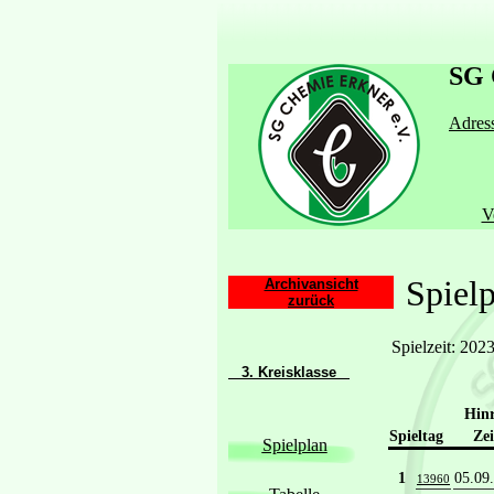
SG 
Adress
V
Spielpl
Archivansicht
zurück
Spielzeit: 202
3. Kreisklasse
Hin
Spieltag
Zei
Spielplan
1
05.09
13960