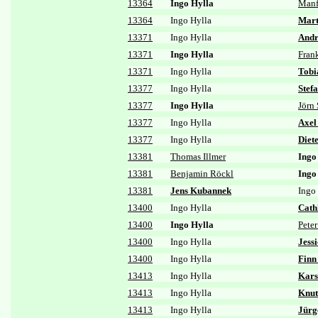
13364
Ingo Hylla
Manf
13364
Ingo Hylla
Mart
13371
Ingo Hylla
Andr
13371
Ingo Hylla
Fran
13371
Ingo Hylla
Tobi
13377
Ingo Hylla
Stef
13377
Ingo Hylla
Jörn
13377
Ingo Hylla
Axel
13377
Ingo Hylla
Diet
13381
Thomas Illmer
Ingo
13381
Benjamin Röckl
Ingo
13381
Jens Kubannek
Ingo
13400
Ingo Hylla
Cath
13400
Ingo Hylla
Peter
13400
Ingo Hylla
Jess
13400
Ingo Hylla
Finn
13413
Ingo Hylla
Kars
13413
Ingo Hylla
Knut
13413
Ingo Hylla
Jürg