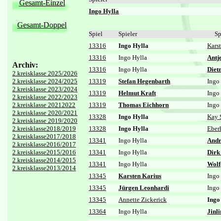
Gesamt-Einzel
Ingo Hylla
Gesamt-Doppel
Spiel
Spieler
Sp
13316
Ingo Hylla
Kars
13316
Ingo Hylla
Antj
Archiv:
13316
Ingo Hylla
Diet
2.kreisklasse 2025/2026
2.kreisklasse 2024/2025
13319
Stefan Hegenbarth
Ingo
2.kreisklasse 2023/2024
13319
Helmut Kraft
Ingo
2.kreisklasse 2022/2023
2.kreisklasse 20212022
13319
Thomas Eichhorn
Ingo
2.kreisklasse 2020/2021
13328
Ingo Hylla
Kay 
2.kreisklasse 2019/2020
2.kreisklasse2018/2019
13328
Ingo Hylla
Eber
2.kreisklasse2017/2018
13341
Ingo Hylla
Andr
2.kreisklasse2016/2017
2.kreisklasse2015/2016
13341
Ingo Hylla
Dirk
2.kreisklasse2014/2015
13341
Ingo Hylla
Wolf
2.kreisklasse2013/2014
13345
Karsten Karius
Ingo
13345
Jürgen Leonhardi
Ingo
13345
Annette Zickerick
Ingo
13364
Ingo Hylla
Jinl