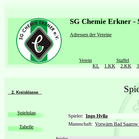
SG Chemie Erkner - S
Adressen der Vereine
Verein
Staffel
KL
1.KK
2.KK
Spie
2. Kreisklasse
Spielplan
Spieler:
Ingo Hylla
Mannschaft:
Vorwärts Bad Saarow 
Tabelle
Spieler