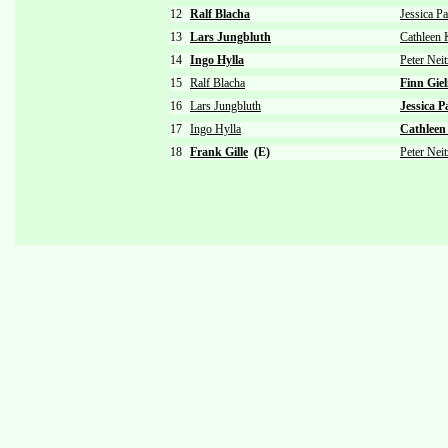
12
Ralf Blacha
Jessica Pa
13
Lars Jungbluth
Cathleen 
14
Ingo Hylla
Peter Nei
15
Ralf Blacha
Finn Giel
16
Lars Jungbluth
Jessica P
17
Ingo Hylla
Cathleen
18
Frank Gille
(E)
Peter Nei