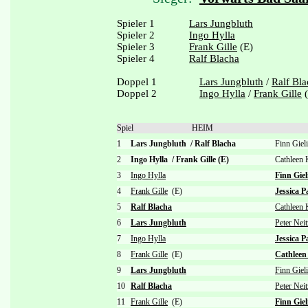
Spieler 1
Lars Jungbluth
Spieler 2
Ingo Hylla
Spieler 3
Frank Gille
(E)
Spieler 4
Ralf Blacha
Doppel 1
Lars Jungbluth
/
Ralf Bl
Doppel 2
Ingo Hylla
/
Frank Gille
(
Spiel
HEIM
1
Lars Jungbluth
/
Ralf Blacha
Finn Gie
2
Ingo Hylla
/
Frank Gille (E)
Cathleen
3
Ingo Hylla
Finn Giel
4
Frank Gille
(E)
Jessica P
5
Ralf Blacha
Cathleen 
6
Lars Jungbluth
Peter Nei
7
Ingo Hylla
Jessica P
8
Frank Gille
(E)
Cathleen
9
Lars Jungbluth
Finn Giel
10
Ralf Blacha
Peter Nei
11
Frank Gille
(E)
Finn Giel