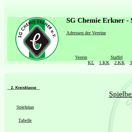
SG Chemie Erkner - S
Adressen der Vereine
Verein
Staffel
KL
1.KK
2.KK
2. Kreisklasse
Spielbe
Spielplan
Tabelle